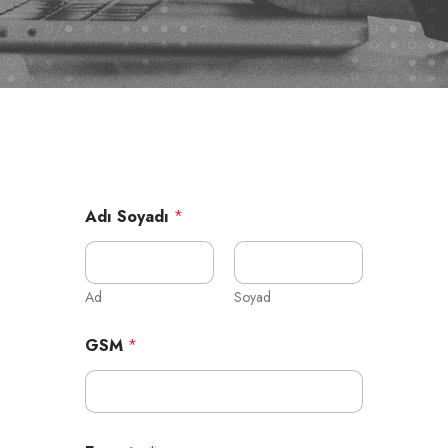
Adı Soyadı
*
Ad
Soyad
GSM
*